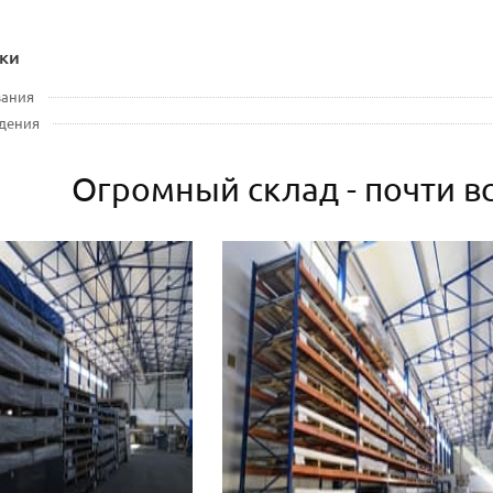
ки
вания
дения
Огромный склад - почти вс