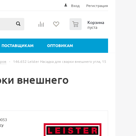
Вход
Регистрация
0
Корзина
пуста
ПОСТАВЩИКАМ
ОПТОВИКАМ
еров
-
146.652 Leister Насадка для сварки внешнего угла, 15
арки внешнего
0053
су