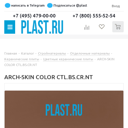
написать в Telegram
Подписаться @plast
Вход
+7 (495) 479-00-00
+7 (800) 555-52-54
0
Главная
-
Каталог
-
Стройматериалы
-
Отделочные материалы
-
Керамические плиты
-
Цветные керамические плиты
-
ARCH-SKIN
COLOR CTL.BS.CR.NT
ARCH-SKIN COLOR CTL.BS.CR.NT