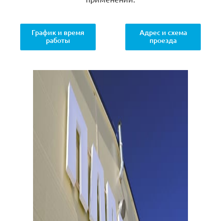
График и время
Адрес и схема
работы
проезда