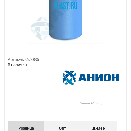
Артикул:
s673836
В наличии
Анион (Anion)
Розница
Опт
Дилер