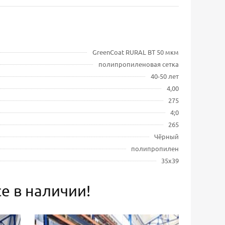
GreenCoat RURAL BT 50 мкм
полипропиленовая сетка
40-50 лет
4,00
275
4;0
265
Чёрный
полипропилен
35x39
е в наличии!