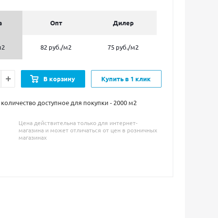
а
Опт
Дилер
м2
82 руб.
/м2
75 руб.
/м2
В корзину
Купить в 1 клик
оличество доступное для покупки - 2000
м2
Цена действительна только для интернет-
магазина и может отличаться от цен в розничных
магазинах