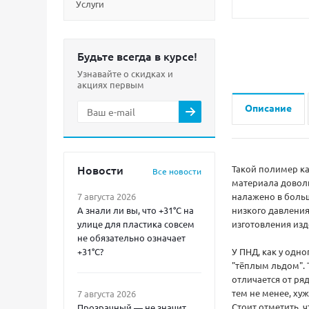
Услуги
Будьте всегда в курсе!
Узнавайте о скидках и
акциях первым
Описание
Новости
Такой полимер ка
Все новости
материала доволь
7 августа 2026
налажено в больш
А знали ли вы, что +31°C на
низкого давления
улице для пластика совсем
изготовления изд
не обязательно означает
+31°C?
У ПНД, как у одн
"тёплым льдом". 
отличается от ря
тем не менее, ху
7 августа 2026
Стоит отметить, ч
Прозрачный — не значит