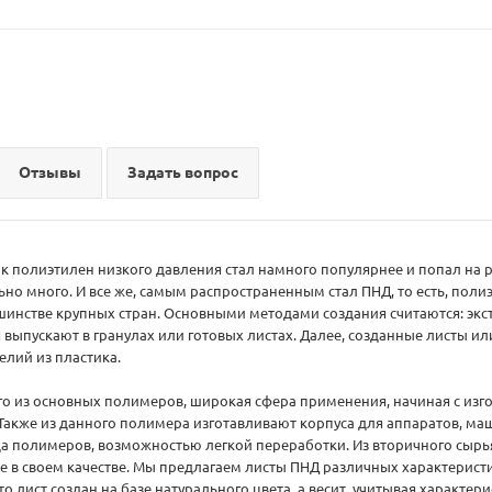
Отзывы
Задать вопрос
к полиэтилен низкого давления стал намного популярнее и попал на
но много. И все же, самым распространенным стал ПНД, то есть, поли
инстве крупных стран. Основными методами создания считаются: экстр
 выпускают в гранулах или готовых листах. Далее, созданные листы и
елий из пластика.
ого из основных полимеров, широкая сфера применения, начиная с из
Также из данного полимера изготавливают корпуса для аппаратов, маши
да полимеров, возможностью легкой переработки. Из вторичного сыр
же в своем качестве. Мы предлагаем листы ПНД различных характеристи
то лист создан на базе натурального цвета, а весит, учитывая характерис