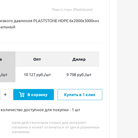
Пластстоун (Plaststone)
низкого давления PLASTSTONE HDPE 6х2000х3000мм
уральный
а
Опт
Дилер
.
/шт
10 127 руб.
/шт
9 708 руб.
/шт
В корзину
Купить в 1 клик
оличество доступное для покупки - 1
шт
Цена действительна только для интернет-
магазина и может отличаться от цен в розничных
магазинах