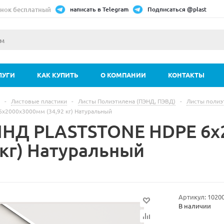
нок бесплатный
написать в Telegram
Подписаться @plast
ЛУГИ
КАК КУПИТЬ
О КОМПАНИИ
КОНТАКТЫ
-
Листовые пластики
-
Листы Полиэтилена (ПЭНД, ПЭВД)
-
Листы полиэ
х2000х3000мм (34,92 кг) Натуральный
ПНД PLASTSTONE HDPE 6х
 кг) Натуральный
Артикул:
1020
В наличии