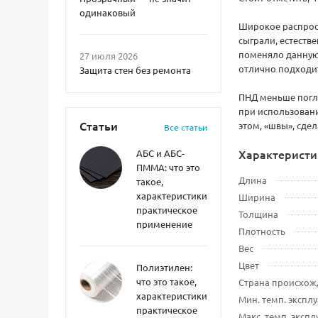
одинаковый
Широкое распрост
сыграли, естеств
поменяло данную 
27 июля 2026
отлично подходит
Защита стен без ремонта
ПНД меньше погл
при использован
Статьи
этом, «швы», сде
Все статьи
Характеристи
АБС и АБС-
ПММА: что это
Длина
такое,
характеристики,
Ширина
практическое
Толщина
применение
Плотность
Вес
Цвет
Полиэтилен:
что это такое,
Страна происхож
характеристики,
Мин. темп. экспл
практическое
Макс. темп. эксп