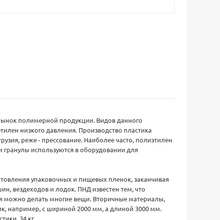
 рынок полимерной продукции. Видов данного
этилен низкого давления. Производство пластика
узия, реже - прессование. Наиболее часто, полиэтилен
ли гранулы используются в оборудовании для
готовления упаковочных и пищевых пленок, заканчивая
н, вездеходов и лодок. ПНД известен тем, что
ья можно делать многие вещи. Вторичные материалы,
к, например, с шириной 2000 мм, а длиной 3000 мм.
тики, 34 кг.