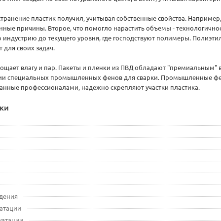
ранение пластик получил, учитывая собственные свойства. Например,
енные причины. Второе, что помогло нарастить объемы - технологичнос
индустрию до текущего уровня, где господствуют полимеры. Полиэтил
 для своих задач.
ощает влагу и пар. Пакеты и пленки из ПВД обладают "премиальным"
ии специальных промышленных фенов для сварки. Промышленные фен
ланные профессионалами, надежно скрепляют участки пластика.
ки
дения
уатации
луатации