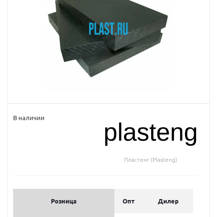
В наличии
Пластенг (Plasteng)
Розница
Опт
Дилер