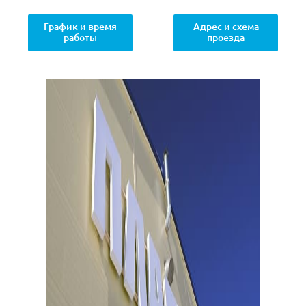
График и время
Адрес и схема
работы
проезда