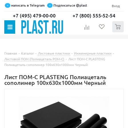
написать в Telegram
Подписаться @plast
Вход
+7 (495) 479-00-00
+7 (800) 555-52-54
0
Главная
-
Каталог
-
Листовые пластики
-
Инженерные пластики
-
Листовой ПОМ (Полиацеталь POM-C)
-
Лист ПОМ-С PLASTENG
Полиацеталь сополимер 100х630х1000мм Черный
Лист ПОМ-С PLASTENG Полиацеталь
сополимер 100х630х1000мм Черный