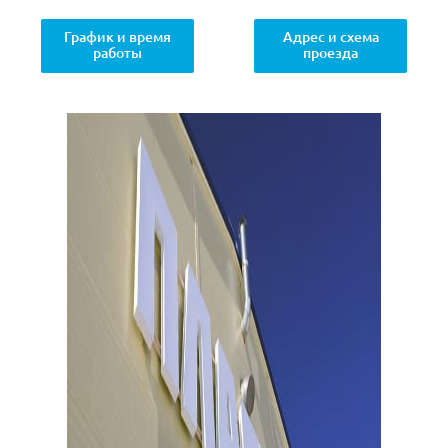
График и время
Адрес и схема
работы
проезда