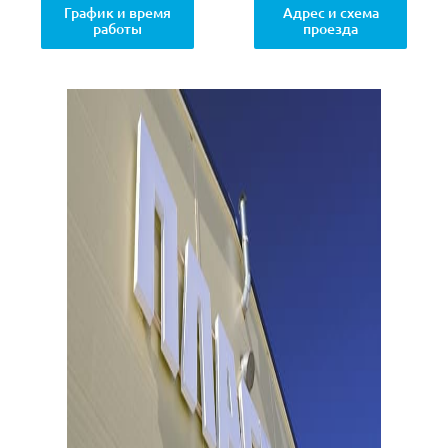
График и время
Адрес и схема
работы
проезда