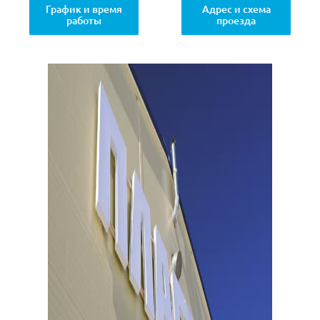
График и время
Адрес и схема
работы
проезда