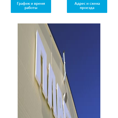
График и время
Адрес и схема
работы
проезда