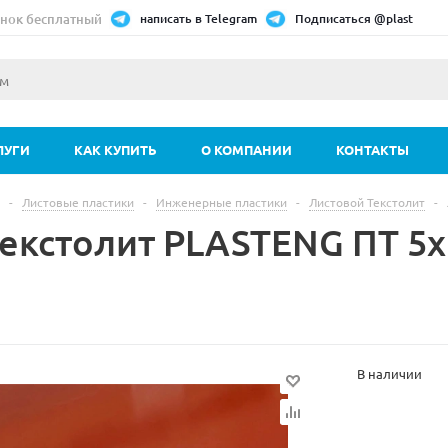
нок бесплатный
написать в Telegram
Подписаться @plast
ЛУГИ
КАК КУПИТЬ
О КОМПАНИИ
КОНТАКТЫ
-
Листовые пластики
-
Инженерные пластики
-
Листовой Текстолит
-
Текстолит PLASTENG ПТ 5
В наличии