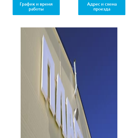
График и время
Адрес и схема
работы
проезда