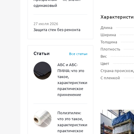
одинаковый
Характеристи
27 июля 2026
Длина
Защита стен без ремонта
Ширина
Толщина
Плотность
Статьи
Все статьи
Вес
Цвет
АБС и АБС-
ПММА: что это
Страна происхож
такое,
С пленкой
характеристики,
практическое
применение
Полиэтилен:
что это такое,
характеристики,
практическое