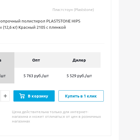
Пластстоун (Plaststone)
ропрочный полистирол PLASTSTONE HIPS
 (12,6 кг) Красный 2105 с пленкой
а
Опт
Дилер
/шт
5 763 руб.
/шт
5 529 руб.
/шт
В корзину
Купить в 1 клик
Цена действительна только для интернет-
магазина и может отличаться от цен в розничных
магазинах