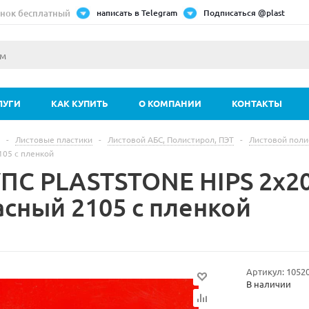
нок бесплатный
написать в Telegram
Подписаться @plast
ЛУГИ
КАК КУПИТЬ
О КОМПАНИИ
КОНТАКТЫ
-
Листовые пластики
-
Листовой АБС, Полистирол, ПЭТ
-
Листовой поли
2105 с пленкой
УПС PLASTSTONE HIPS 2х20
асный 2105 с пленкой
Артикул:
1052
В наличии