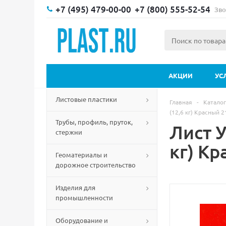
+7 (495) 479-00-00
+7 (800) 555-52-54
Зво
АКЦИИ
УС
Листовые пластики
Главная
-
Каталог
(12,6 кг) Красный 
Трубы, профиль, пруток,
Лист 
стержни
кг) Кр
Геоматериалы и
дорожное строительство
Изделия для
промышленности
Оборудование и