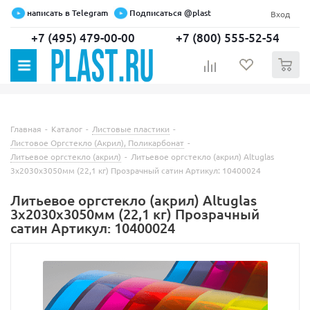
написать в Telegram
Подписаться @plast
Вход
+7 (495) 479-00-00
+7 (800) 555-52-54
0
Главная
-
Каталог
-
Листовые пластики
-
Листовое Оргстекло (Акрил), Поликарбонат
-
Литьевое оргстекло (акрил)
-
Литьевое оргстекло (акрил) Altuglas
3х2030х3050мм (22,1 кг) Прозрачный сатин Артикул: 10400024
Литьевое оргстекло (акрил) Altuglas
3х2030х3050мм (22,1 кг) Прозрачный
сатин Артикул: 10400024