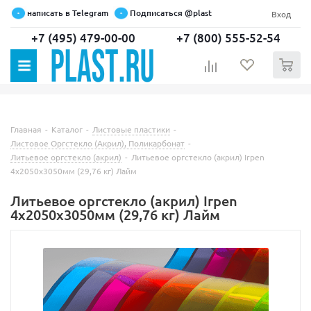
написать в Telegram
Подписаться @plast
Вход
+7 (495) 479-00-00
+7 (800) 555-52-54
0
Главная
-
Каталог
-
Листовые пластики
-
Листовое Оргстекло (Акрил), Поликарбонат
-
Литьевое оргстекло (акрил)
-
Литьевое оргстекло (акрил) Irpen
4х2050х3050мм (29,76 кг) Лайм
Литьевое оргстекло (акрил) Irpen
4х2050х3050мм (29,76 кг) Лайм