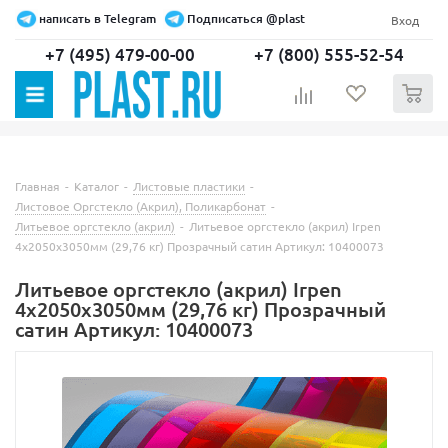
написать в Telegram
Подписаться @plast
Вход
+7 (495) 479-00-00
+7 (800) 555-52-54
0
Главная
-
Каталог
-
Листовые пластики
-
Листовое Оргстекло (Акрил), Поликарбонат
-
Литьевое оргстекло (акрил)
-
Литьевое оргстекло (акрил) Irpen
4х2050х3050мм (29,76 кг) Прозрачный сатин Артикул: 10400073
Литьевое оргстекло (акрил) Irpen
4х2050х3050мм (29,76 кг) Прозрачный
сатин Артикул: 10400073