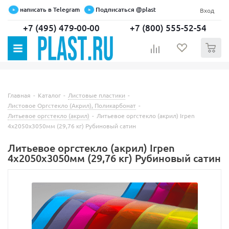
написать в Telegram
Подписаться @plast
Вход
+7 (495) 479-00-00
+7 (800) 555-52-54
0
Главная
-
Каталог
-
Листовые пластики
-
Листовое Оргстекло (Акрил), Поликарбонат
-
Литьевое оргстекло (акрил)
-
Литьевое оргстекло (акрил) Irpen
4х2050х3050мм (29,76 кг) Рубиновый сатин
Литьевое оргстекло (акрил) Irpen
4х2050х3050мм (29,76 кг) Рубиновый сатин