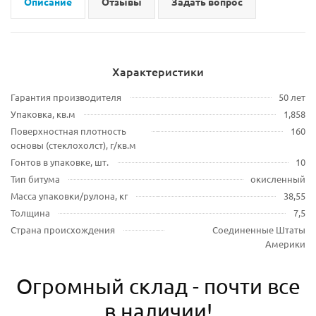
Описание
Отзывы
Задать вопрос
Характеристики
Гарантия производителя
50 лет
Упаковка, кв.м
1,858
Поверхностная плотность
160
основы (стеклохолст), г/кв.м
Гонтов в упаковке, шт.
10
Тип битума
окисленный
Масса упаковки/рулона, кг
38,55
Толщина
7,5
Страна происхождения
Соединенные Штаты
Америки
Огромный склад - почти все
в наличии!