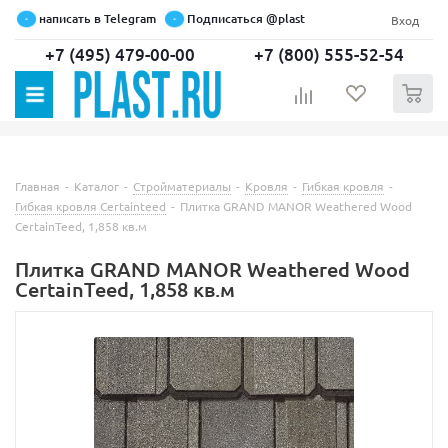
написать в Telegram
Подписаться @plast
Вход
+7 (495) 479-00-00
+7 (800) 555-52-54
0
Главная
-
Каталог
-
Стройматериалы
-
Кровля
-
Гибкая кровля
-
Гибкая кровля Certainteed
-
Плитка GRAND MANOR Weathered Wood
CertainTeed, 1,858 кв.м
Плитка GRAND MANOR Weathered Wood
CertainTeed, 1,858 кв.м