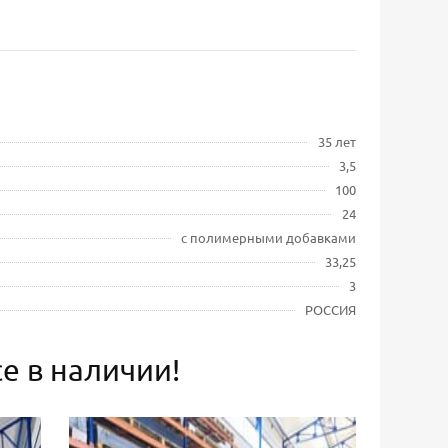
35 лет
3,5
100
24
с полимерными добавками
33,25
3
РОССИЯ
е в наличии!