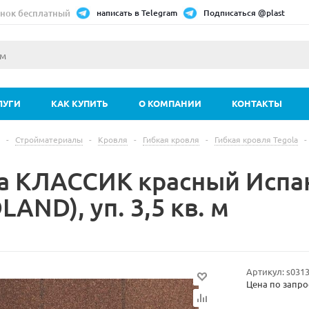
нок бесплатный
написать в Telegram
Подписаться @plast
ЛУГИ
КАК КУПИТЬ
О КОМПАНИИ
КОНТАКТЫ
-
Стройматериалы
-
Кровля
-
Гибкая кровля
-
Гибкая кровля Tegola
-
а КЛАССИК красный Испа
AND), уп. 3,5 кв. м
Артикул:
s031
Цена по запро