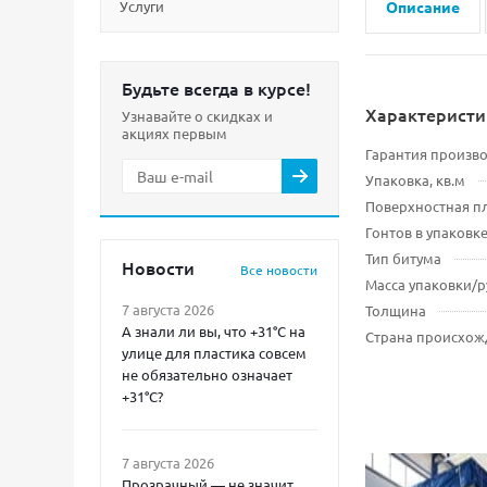
Услуги
Описание
Будьте всегда в курсе!
Характеристи
Узнавайте о скидках и
акциях первым
Гарантия произв
Упаковка, кв.м
Поверхностная пл
Гонтов в упаковке
Тип битума
Новости
Все новости
Масса упаковки/р
7 августа 2026
Толщина
А знали ли вы, что +31°C на
Страна происхож
улице для пластика совсем
не обязательно означает
+31°C?
7 августа 2026
Прозрачный — не значит