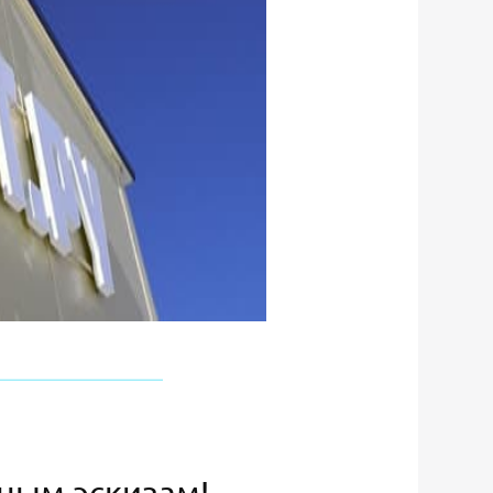
ьным эскизам!