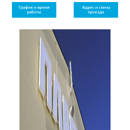
График и время
Адрес и схема
работы
проезда