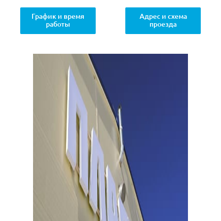
График и время
Адрес и схема
работы
проезда