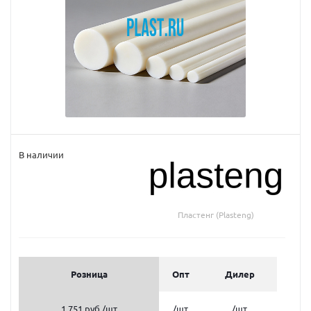
В наличии
Пластенг (Plasteng)
Розница
Опт
Дилер
1 751 руб.
/шт
/шт
/шт