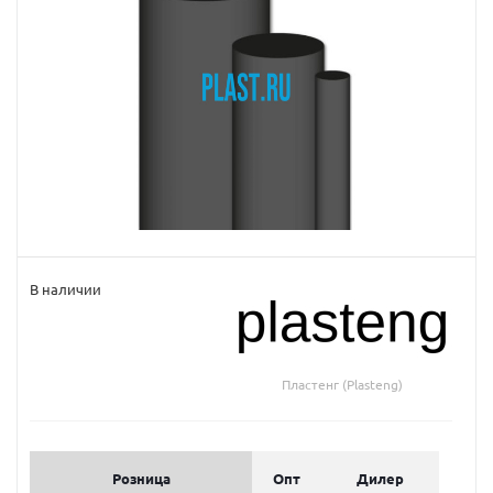
В наличии
Пластенг (Plasteng)
Розница
Опт
Дилер