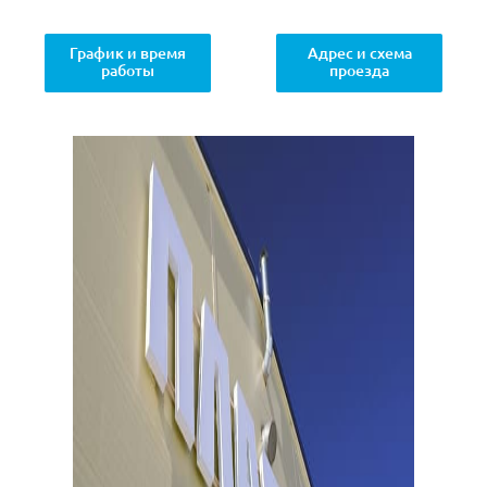
График и время
Адрес и схема
работы
проезда