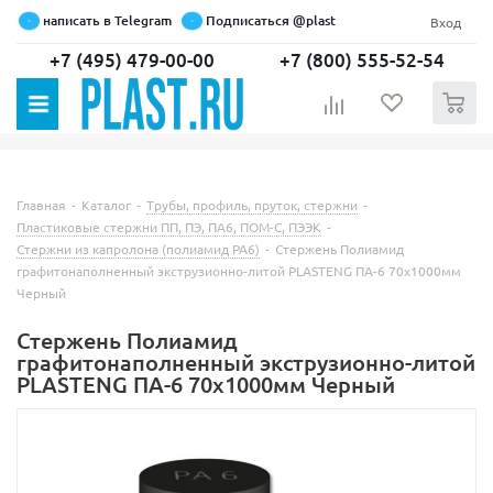
написать в Telegram
Подписаться @plast
Вход
+7 (495) 479-00-00
+7 (800) 555-52-54
0
Главная
-
Каталог
-
Трубы, профиль, пруток, стержни
-
Пластиковые стержни ПП, ПЭ, ПА6, ПОМ-С, ПЭЭК
-
Стержни из капролона (полиамид PA6)
-
Стержень Полиамид
графитонаполненный экструзионно-литой PLASTENG ПА-6 70х1000мм
Черный
Стержень Полиамид
графитонаполненный экструзионно-литой
PLASTENG ПА-6 70х1000мм Черный