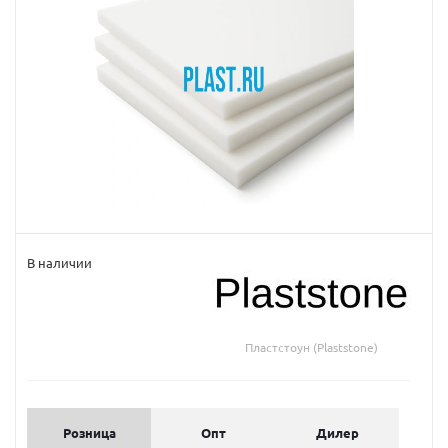
В наличии
Пластстоун (Plaststone)
Розница
Опт
Дилер