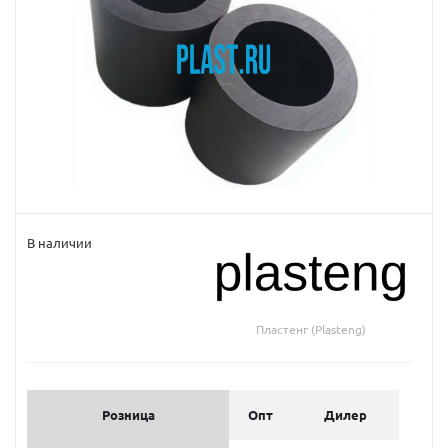
В наличии
Пластенг (Plasteng)
Розница
Опт
Дилер