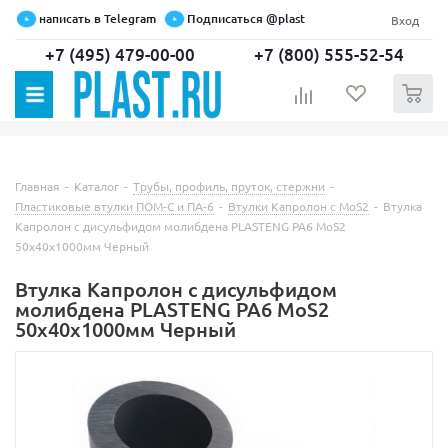
написать в Telegram
Подписаться @plast
Вход
+7 (495) 479-00-00
+7 (800) 555-52-54
0
Главная
-
Каталог
-
Трубы, профиль, пруток, стержни
-
Пластиковые втулки ПОМ-С и ПА-6
-
Втулки Капролон с MoS2
-
Втулка
Капролон c дисульфидом молибдена PLASTENG PA6 MoS2
50х40х1000мм Черный
Втулка Капролон c дисульфидом
молибдена PLASTENG PA6 MoS2
50х40х1000мм Черный