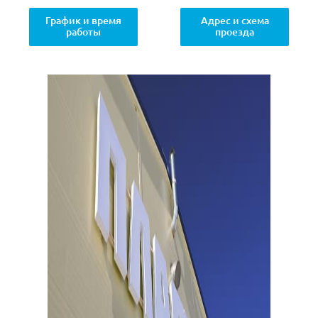
График и время
Адрес и схема
работы
проезда