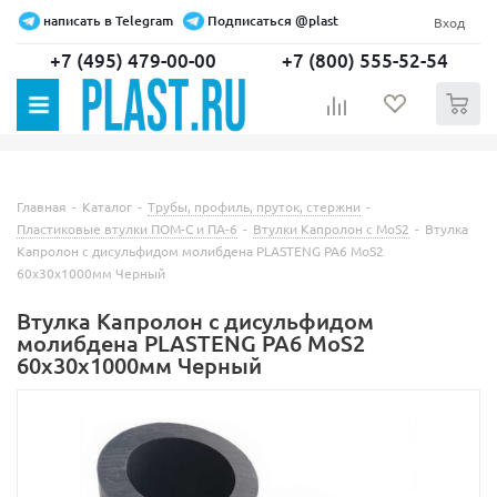
написать в Telegram
Подписаться @plast
Вход
+7 (495) 479-00-00
+7 (800) 555-52-54
0
Главная
-
Каталог
-
Трубы, профиль, пруток, стержни
-
Пластиковые втулки ПОМ-С и ПА-6
-
Втулки Капролон с MoS2
-
Втулка
Капролон c дисульфидом молибдена PLASTENG PA6 MoS2
60х30х1000мм Черный
Втулка Капролон c дисульфидом
молибдена PLASTENG PA6 MoS2
60х30х1000мм Черный