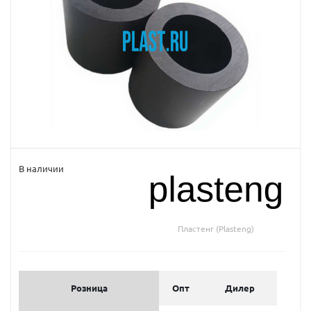
В наличии
Пластенг (Plasteng)
Розница
Опт
Дилер