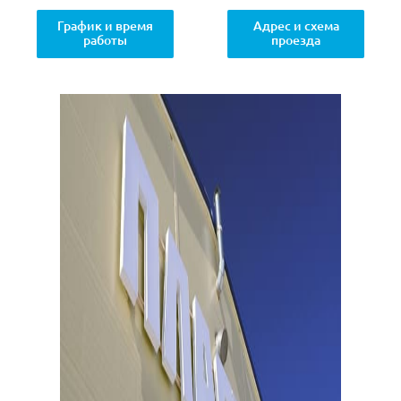
График и время
Адрес и схема
работы
проезда