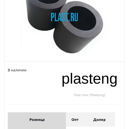
В наличии
Пластенг (Plasteng)
Розница
Опт
Дилер