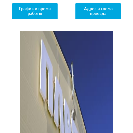
График и время
Адрес и схема
работы
проезда