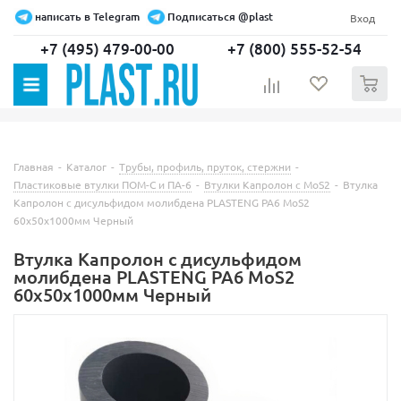
написать в Telegram
Подписаться @plast
Вход
+7 (495) 479-00-00
+7 (800) 555-52-54
0
Главная
-
Каталог
-
Трубы, профиль, пруток, стержни
-
Пластиковые втулки ПОМ-С и ПА-6
-
Втулки Капролон с MoS2
-
Втулка
Капролон c дисульфидом молибдена PLASTENG PA6 MoS2
60х50х1000мм Черный
Втулка Капролон c дисульфидом
молибдена PLASTENG PA6 MoS2
60х50х1000мм Черный