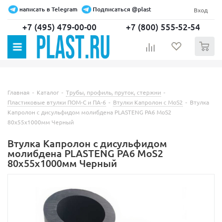
написать в Telegram
Подписаться @plast
Вход
+7 (495) 479-00-00
+7 (800) 555-52-54
0
Главная
-
Каталог
-
Трубы, профиль, пруток, стержни
-
Пластиковые втулки ПОМ-С и ПА-6
-
Втулки Капролон с MoS2
-
Втулка
Капролон c дисульфидом молибдена PLASTENG PA6 MoS2
80х55х1000мм Черный
Втулка Капролон c дисульфидом
молибдена PLASTENG PA6 MoS2
80х55х1000мм Черный