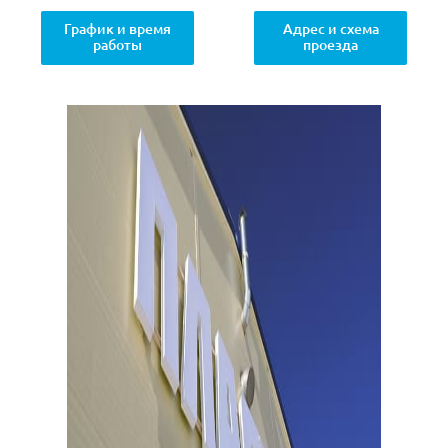
График и время
Адрес и схема
работы
проезда