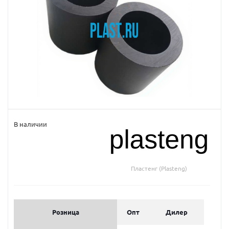
В наличии
Пластенг (Plasteng)
Розница
Опт
Дилер