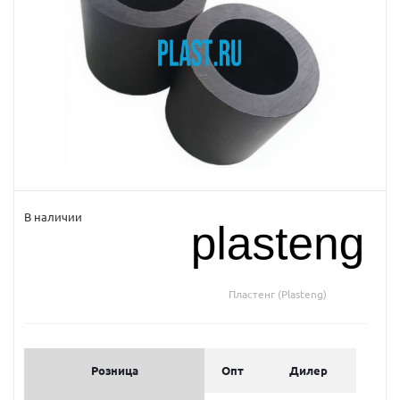
В наличии
Пластенг (Plasteng)
Розница
Опт
Дилер