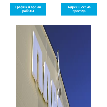
График и время
Адрес и схема
работы
проезда