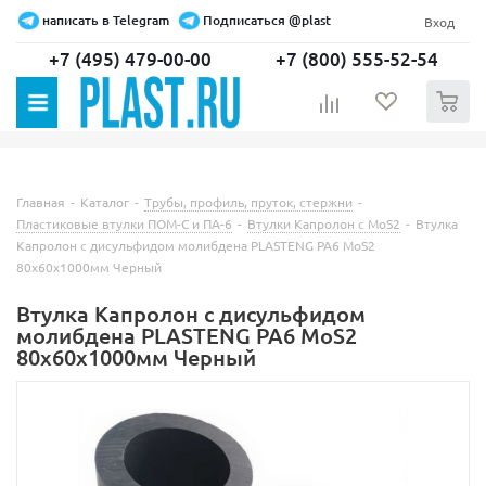
написать в Telegram
Подписаться @plast
Вход
+7 (495) 479-00-00
+7 (800) 555-52-54
0
Главная
-
Каталог
-
Трубы, профиль, пруток, стержни
-
Пластиковые втулки ПОМ-С и ПА-6
-
Втулки Капролон с MoS2
-
Втулка
Капролон c дисульфидом молибдена PLASTENG PA6 MoS2
80х60х1000мм Черный
Втулка Капролон c дисульфидом
молибдена PLASTENG PA6 MoS2
80х60х1000мм Черный