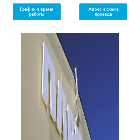
График и время
Адрес и схема
работы
проезда