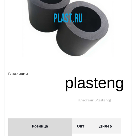
В наличии
Пластенг (Plasteng)
Розница
Опт
Дилер