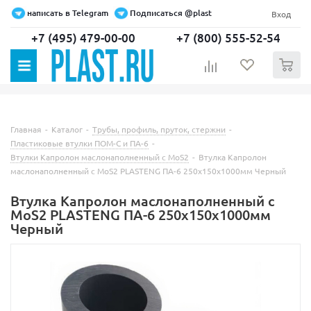
написать в Telegram
Подписаться @plast
Вход
+7 (495) 479-00-00
+7 (800) 555-52-54
0
Главная
-
Каталог
-
Трубы, профиль, пруток, стержни
-
Пластиковые втулки ПОМ-С и ПА-6
-
Втулки Капролон маслонаполненный с MoS2
-
Втулка Капролон
маслонаполненный с MoS2 PLASTENG ПА-6 250х150х1000мм Черный
Втулка Капролон маслонаполненный с
MoS2 PLASTENG ПА-6 250х150х1000мм
Черный