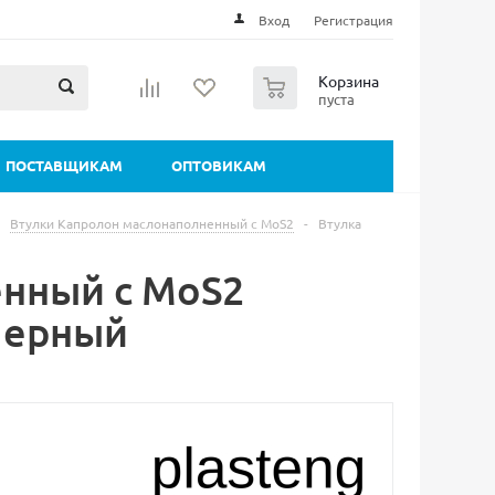
Вход
Регистрация
0
Корзина
пуста
ПОСТАВЩИКАМ
ОПТОВИКАМ
Втулки Капролон маслонаполненный с MoS2
-
Втулка
енный с MoS2
Черный