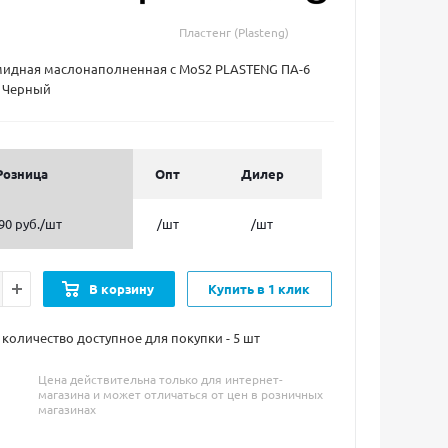
Пластенг (Plasteng)
мидная маслонаполненная с MoS2 PLASTENG ПА-6
 Черный
Розница
Опт
Дилер
90 руб.
/шт
/шт
/шт
В корзину
Купить в 1 клик
оличество доступное для покупки - 5
шт
Цена действительна только для интернет-
магазина и может отличаться от цен в розничных
магазинах