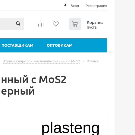
Вход
Регистрация
0
Корзина
пуста
ПОСТАВЩИКАМ
ОПТОВИКАМ
Втулки Капролон маслонаполненный с MoS2
-
Втулка
енный с MoS2
Черный