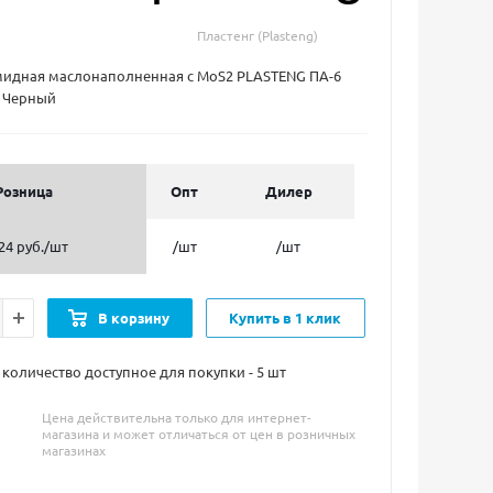
Пластенг (Plasteng)
мидная маслонаполненная с MoS2 PLASTENG ПА-6
 Черный
Розница
Опт
Дилер
24 руб.
/шт
/шт
/шт
В корзину
Купить в 1 клик
оличество доступное для покупки - 5
шт
Цена действительна только для интернет-
магазина и может отличаться от цен в розничных
магазинах