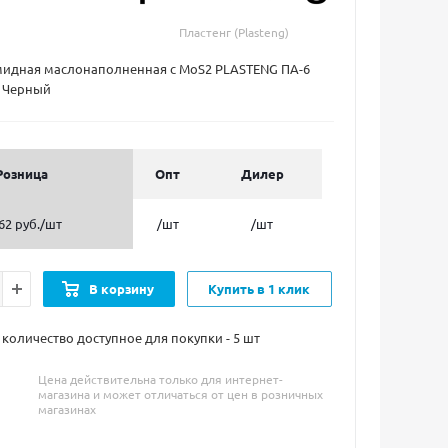
Пластенг (Plasteng)
мидная маслонаполненная с MoS2 PLASTENG ПА-6
 Черный
Розница
Опт
Дилер
62 руб.
/шт
/шт
/шт
В корзину
Купить в 1 клик
оличество доступное для покупки - 5
шт
Цена действительна только для интернет-
магазина и может отличаться от цен в розничных
магазинах