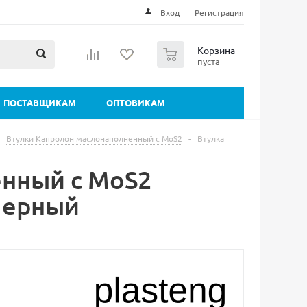
Вход
Регистрация
0
Корзина
пуста
ПОСТАВЩИКАМ
ОПТОВИКАМ
Втулки Капролон маслонаполненный с MoS2
-
Втулка
енный с MoS2
Черный