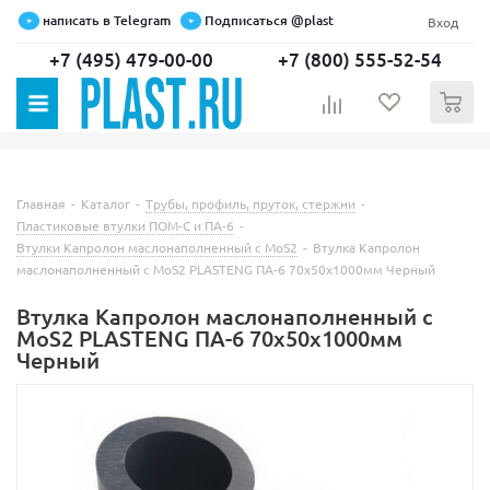
написать в Telegram
Подписаться @plast
Вход
+7 (495) 479-00-00
+7 (800) 555-52-54
0
Главная
-
Каталог
-
Трубы, профиль, пруток, стержни
-
Пластиковые втулки ПОМ-С и ПА-6
-
Втулки Капролон маслонаполненный с MoS2
-
Втулка Капролон
маслонаполненный с MoS2 PLASTENG ПА-6 70х50х1000мм Черный
Втулка Капролон маслонаполненный с
MoS2 PLASTENG ПА-6 70х50х1000мм
Черный