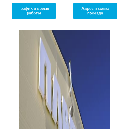
График и время
Адрес и схема
работы
проезда