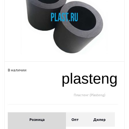
В наличии
Пластенг (Plasteng)
Розница
Опт
Дилер