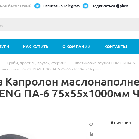
нок бесплатный
написать в Telegram
Подписаться @plast
ЛУГИ
КАК КУПИТЬ
О КОМПАНИИ
КОНТАКТЫ
-
Трубы, профиль, пруток, стержни
-
Пластиковые втулки ПОМ-С и ПА-6
-
полненный с MoS2 PLASTENG ПА-6 75х55х1000мм Черный
а Капролон маслонаполн
ENG ПА-6 75х55х1000мм 
В наличии