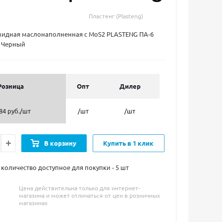
Пластенг (Plasteng)
мидная маслонаполненная с MoS2 PLASTENG ПА-6
 Черный
Розница
Опт
Дилер
84 руб.
/шт
/шт
/шт
В корзину
Купить в 1 клик
оличество доступное для покупки - 5
шт
Цена действительна только для интернет-
магазина и может отличаться от цен в розничных
магазинах