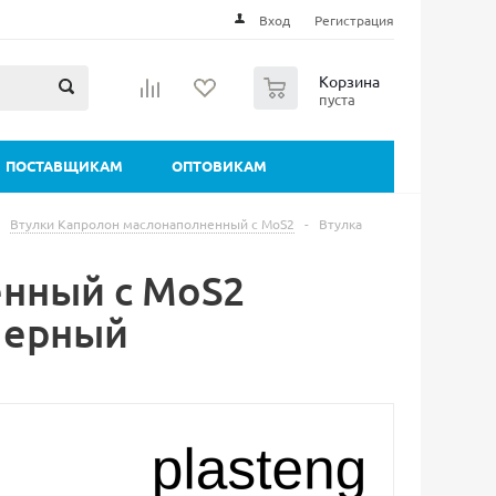
Вход
Регистрация
0
Корзина
пуста
ПОСТАВЩИКАМ
ОПТОВИКАМ
Втулки Капролон маслонаполненный с MoS2
-
Втулка
енный с MoS2
Черный