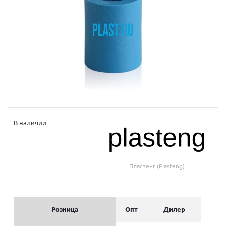
В наличии
Пластенг (Plasteng)
Розница
Опт
Дилер