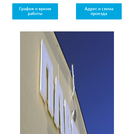
График и время
Адрес и схема
работы
проезда