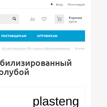
Вход
Регистрация
0
Корзина
пуста
ПОСТАВЩИКАМ
ОПТОВИКАМ
Втулки Капролон УФ и термостабилизированный
-
Втулка
табилизированный
Голубой