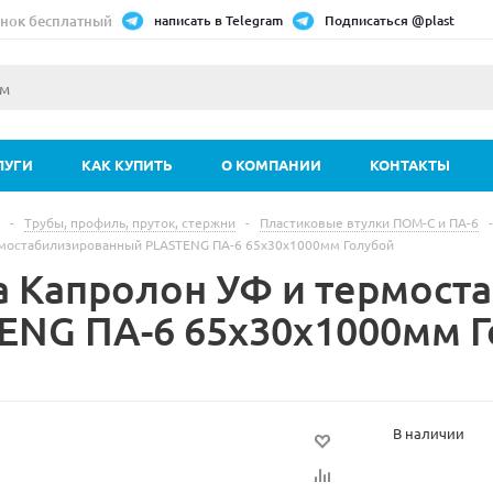
нок бесплатный
написать в Telegram
Подписаться @plast
ЛУГИ
КАК КУПИТЬ
О КОМПАНИИ
КОНТАКТЫ
-
Трубы, профиль, пруток, стержни
-
Пластиковые втулки ПОМ-С и ПА-6
-
рмостабилизированный PLASTENG ПА-6 65х30х1000мм Голубой
а Капролон УФ и термос
ENG ПА-6 65х30х1000мм 
В наличии