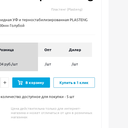
Пластенг (Plasteng)
мидная УФ и термостабилизированная PLASTENG
000мм Голубой
Розница
Опт
Дилер
04 руб.
/шт
/шт
/шт
В корзину
Купить в 1 клик
оличество доступное для покупки - 5
шт
Цена действительна только для интернет-
магазина и может отличаться от цен в розничных
магазинах