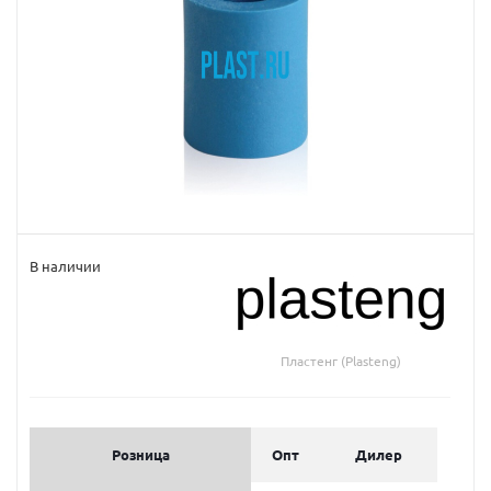
В наличии
Пластенг (Plasteng)
Розница
Опт
Дилер