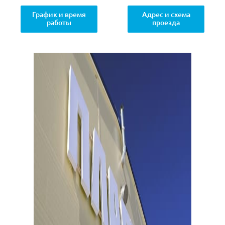
График и время
Адрес и схема
работы
проезда