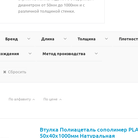
диаметром от 50мм до 1000мм и с
различной толщиной стенки.
Бренд
Длина
Толщина
Плотност
схождения
Метод производства
Сбросить
По алфавиту
По цене
Втулка Полиацеталь сополимер PL
50х40х1000мм Натуральная