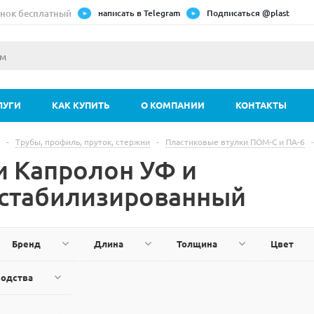
нок бесплатный
написать в Telegram
Подписаться @plast
ЛУГИ
КАК КУПИТЬ
О КОМПАНИИ
КОНТАКТЫ
-
Трубы, профиль, пруток, стержни
-
Пластиковые втулки ПОМ-С и ПА-6
-
и Капролон УФ и
стабилизированный
Бренд
Длина
Толщина
Цвет
водства