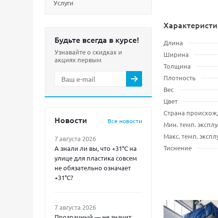
Услуги
Характеристи
Будьте всегда в курсе!
Длина
Узнавайте о скидках и
Ширина
акциях первым
Толщина
Плотность
Вес
Цвет
Страна происхож
Новости
Все новости
Мин. темп. экспл
Макс. темп. эксп
7 августа 2026
Тиснение
А знали ли вы, что +31°C на
улице для пластика совсем
не обязательно означает
+31°C?
7 августа 2026
Прозрачный — не значит