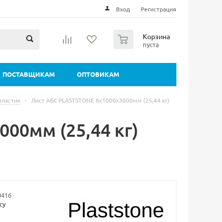
Вход
Регистрация
0
Корзина
пуста
ПОСТАВЩИКАМ
ОПТОВИКАМ
пластик
-
Лист АБС PLASTSTONE 8х1000х3000мм (25,44 кг)
00мм (25,44 кг)
0416
су