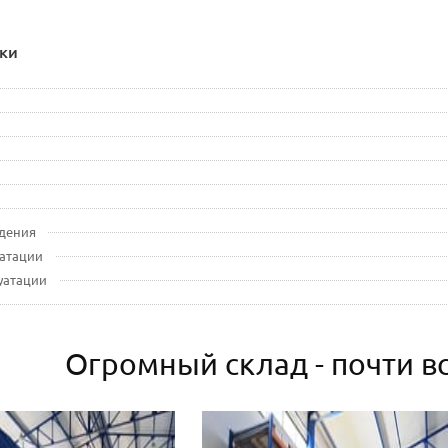
ки
дения
уатации
луатации
Огромный склад - почти вс