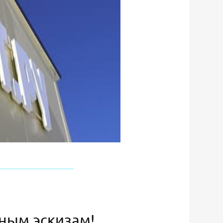
ьным эскизам!