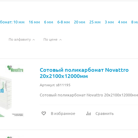
бонат: 10 мм
16 мм
6 мм
6-8 мм
20 мм
25 мм
3 мм
4 мм
8 
По алфавиту
По цене
Сотовый поликарбонат Novattro
20х2100х12000мм
Артикул: s811195
Сотовый поликарбонат Novattro 20х2100х12000м
В избранное
Сравнить