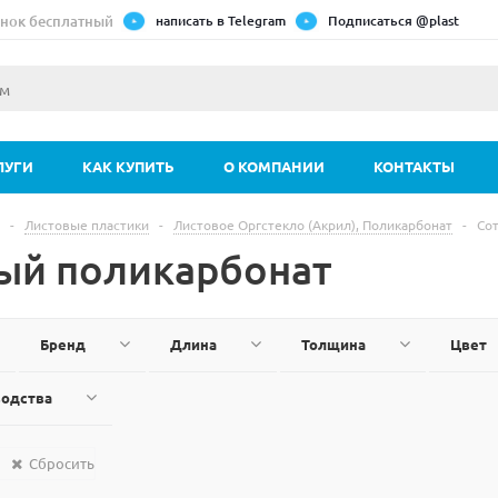
нок бесплатный
написать в Telegram
Подписаться @plast
ЛУГИ
КАК КУПИТЬ
О КОМПАНИИ
КОНТАКТЫ
-
Листовые пластики
-
Листовое Оргстекло (Акрил), Поликарбонат
-
Со
ый поликарбонат
Бренд
Длина
Толщина
Цвет
водства
Сбросить