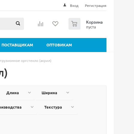
Вход
Регистрация
0
Корзина
пуста
ПОСТАВЩИКАМ
ОПТОВИКАМ
трузионное оргстекло (акрил)
л)
Длина
Ширина
оизводства
Текстура