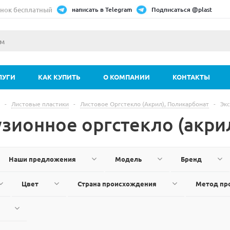
нок бесплатный
написать в Telegram
Подписаться @plast
ЛУГИ
КАК КУПИТЬ
О КОМПАНИИ
КОНТАКТЫ
-
Листовые пластики
-
Листовое Оргстекло (Акрил), Поликарбонат
-
Экс
узионное оргстекло (акри
Наши предложения
Модель
Бренд
Цвет
Страна происхождения
Метод пр