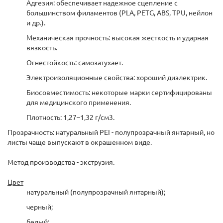
Адгезия: обеспечивает надежное сцепление с
большинством филаментов (PLA, PETG, ABS, TPU, нейлон
и др.).
Механическая прочность: высокая жесткость и ударная
вязкость.
Огнестойкость: самозатухает.
Электроизоляционные свойства: хороший диэлектрик.
Биосовместимость: некоторые марки сертифицированы
для медицинского применения.
Плотность: 1,27–1,32 г/см3.
Прозрачность: натуральный PEI - полупрозрачный янтарный, но
листы чаще выпускают в окрашенном виде.
Метод производства - экструзия.
Цвет
натуральный (полупрозрачный янтарный);
черный;
белый;