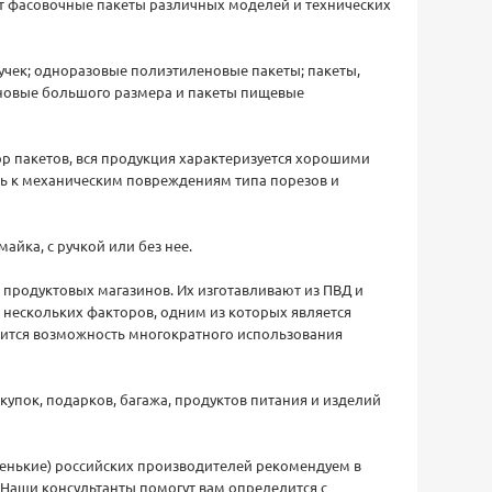
т фасовочные пакеты различных моделей и технических
учек; одноразовые полиэтиленовые пакеты; пакеты,
еновые большого размера и пакеты пищевые
р пакетов, вся продукция характеризуется хорошими
сть к механическим повреждениям типа порезов и
айка, с ручкой или без нее.
 продуктовых магазинов. Их изготавливают из ПВД и
т нескольких факторов, одним из которых является
вится возможность многократного использования
пок, подарков, багажа, продуктов питания и изделий
енькие) российских производителей рекомендуем в
. Наши консультанты помогут вам определится с