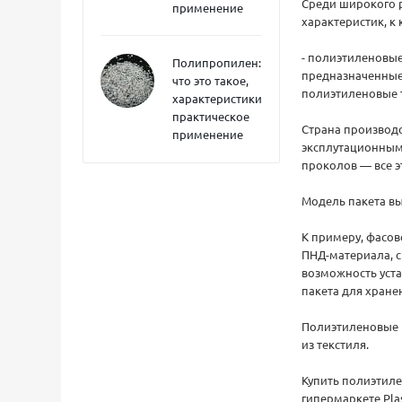
Среди широкого 
применение
характеристик, к
- полиэтиленовые
Полипропилен:
предназначенные
что это такое,
полиэтиленовые т.
характеристики,
практическое
Страна производс
применение
эксплутационными
проколов — все э
Модель пакета вы
К примеру, фасов
ПНД-материала, с
возможность уста
пакета для хране
Полиэтиленовые п
из текстиля.
Купить полиэтил
гипермаркете Pla