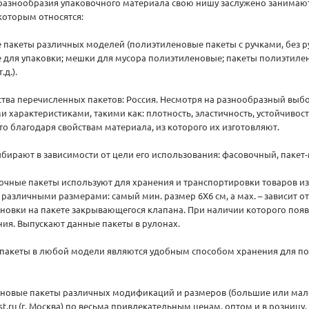
разнообразия упаковочного материала свою нишу заслужено занимаю
 которым относятся:
 пакеты различных моделей (полиэтиленовые пакеты с ручками, без р
 для упаковки; мешки для мусора полиэтиленовые; пакеты полиэтил
д.).
тва перечисленных пакетов: Россия. Несмотря на разнообразный выбо
 характеристиками, такими как: плотность, эластичность, устойчиво
то благодаря свойствам материала, из которого их изготовляют.
бирают в зависимости от цели его использования: фасовочный, пакет-м
очные пакеты используют для хранения и транспортировки товаров из
 различными размерами: самый мин. размер 6Х6 см, а мах. – зависит о
новки на пакете закрывающегося клапана. При наличии которого поя
ния. Выпускают данные пакеты в рулонах.
акеты в любой модели являются удобным способом хранения для поку
еновые пакеты различных модификаций и размеров (большие или мал
st.ru (г. Москва) по весьма привлекательным ценам, оптом и в розницу