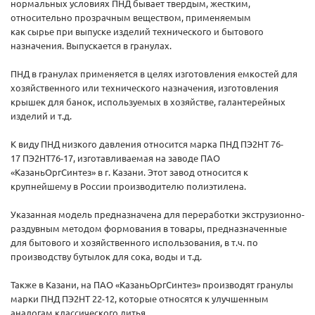
нормальных условиях ПНД бывает твердым, жестким,
относительно прозрачным веществом, применяемым
как сырье при выпуске изделий технического и бытового
назначения. Выпускается в гранулах.
ПНД в гранулах применяется в целях изготовления емкостей для
хозяйственного или технического назначения, изготовления
крышек для банок, используемых в хозяйстве, галантерейных
изделий и т.д.
К виду ПНД низкого давления относится марка ПНД ПЭ2НТ 76-
17 ПЭ2НТ76-17, изготавливаемая на заводе ПАО
«КазаньОргСинтез» в г. Казани. Этот завод относится к
крупнейшему в России производителю полиэтилена.
Указанная модель предназначена для переработки экструзионно-
раздувным методом формования в товары, предназначенные
для бытового и хозяйственного использования, в т.ч. по
производству бутылок для сока, воды и т.д.
Также в Казани, на ПАО «КазаньОргСинтез» производят гранулы
марки ПНД ПЭ2НТ 22-12, которые относятся к улучшенным
аналогам классического литья.