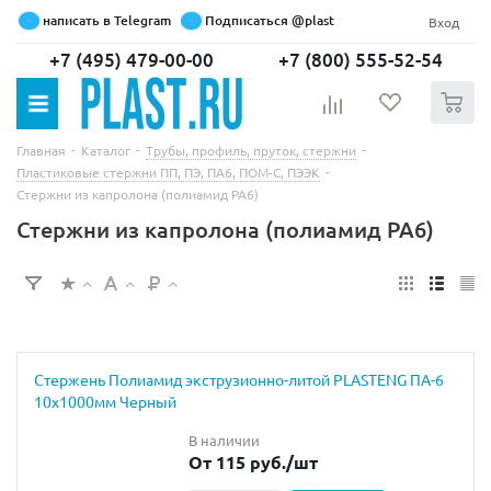
написать в Telegram
Подписаться @plast
Вход
+7 (495) 479-00-00
+7 (800) 555-52-54
0
-
-
-
Главная
Каталог
Трубы, профиль, пруток, стержни
-
Пластиковые стержни ПП, ПЭ, ПА6, ПОМ-С, ПЭЭК
Стержни из капролона (полиамид PA6)
Стержни из капролона (полиамид PA6)
Cтержень Полиамид экструзионно-литой PLASTENG ПА-6
10х1000мм Черный
В наличии
От 115 руб.
/шт