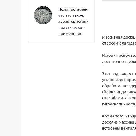
Полипропилен:
что это такое,
характеристики,
практическое
применение
Массивная доска,
спросом благодар
История использо
достаточно грубы
Этот вид покрыти
установках с пр
обработанное дер
сборки индивиду
способами. Лаков
гигроскопичность
Кроме того, кажд
доску из массива
встроены вентил