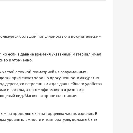
 пользуется большой популярностью и покупательским
, но если в давние временя указанный материал имел
сиво и утонченно.
х частей с точной геометрией на современных
й доски применяют хорошо просушенное и аккуратно
од дерева, со встроенными для дальнейшего удобства
ами и воском, а также оформляется разными
лянцевый вид. Масляная пропитка снижает
м на продольных и на торцевых частях изделия. В
адах уровня влажности и температуры, должны быть