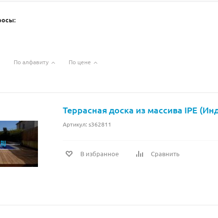
росы:
По алфавиту
По цене
Террасная доска из массива IPE (Ин
Артикул: s362811
В избранное
Сравнить