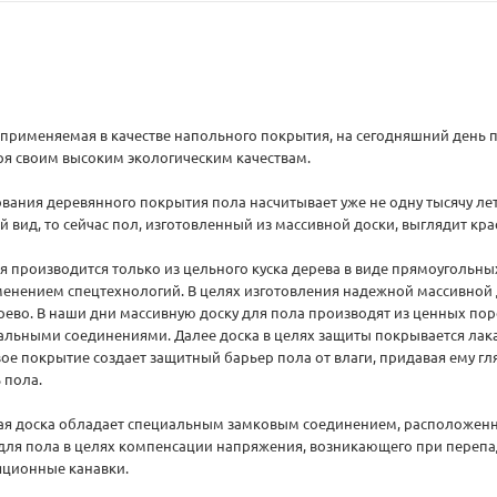
 применяемая в качестве напольного покрытия, на сегодняшний день
я своим высоким экологическим качествам.
вания деревянного покрытия пола насчитывает уже не одну тысячу лет
й вид, то сейчас пол, изготовленный из массивной доски, выглядит кра
я производится только из цельного куска дерева в виде прямоугольны
именением спецтехнологий. В целях изготовления надежной массивно
ево. В наши дни массивную доску для пола производят из ценных пор
альными соединениями. Далее доска в целях защиты покрывается лак
ое покрытие создает защитный барьер пола от влаги, придавая ему г
 пола.
ая доска обладает специальным замковым соединением, расположенны
 для пола в целях компенсации напряжения, возникающего при переп
яционные канавки.