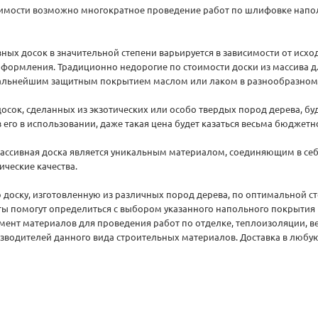
димости возможно многократное проведение работ по шлифовке напол
ных досок в значительной степени варьируется в зависимости от исхо
оформления. Традиционно недорогие по стоимости доски из массива для
с дальнейшим защитным покрытием маслом или лаком в разнообразном
осок, сделанных из экзотических или особо твердых пород дерева, бу
 его в использовании, даже такая цена будет казаться весьма бюджетн
ассивная доска является уникальным материалом, соединяющим в себ
ические качества.
 доску, изготовленную из различных пород дерева, по оптимальной сто
ы помогут определиться с выбором указанного напольного покрытия н
ент материалов для проведения работ по отделке, теплоизоляции, в
водителей данного вида строительных материалов. Доставка в любую