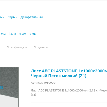
лый
Серый
Декоративный
2 мм
3 мм
4 мм
5 мм
По алфавиту
По цене
Лист АБС PLASTSTONE 1х1000х2000мм
Черный Песок мелкий (Z1)
Артикул: 10500001
Лист АБС PLASTSTONE 1х1000х2000мм (2,12 кг) Че
(Z1)