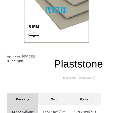
Артикул:
10010352
В наличии
Пластстоун (Plaststone)
Розница
Опт
Дилер
14 662 руб.
/шт
13 513 руб.
/шт
12 939 руб.
/шт