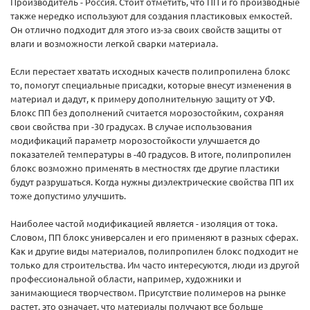
Производитель - Россия. Стоит отметить, что ПП и го производные
также нередко используют для создания пластиковых емкостей.
Он отлично подходит для этого из-за своих свойств защиты от
влаги и возможности легкой сварки материала.
Если перестает хватать исходных качеств полипропилена блокс
то, помогут специальные присадки, которые внесут изменения в
материал и дадут, к примеру дополнительную защиту от УФ.
Блокс ПП без дополнений считается морозостойким, сохраняя
свои свойства при -30 градусах. В случае использования
модификаций параметр морозостойкости улучшается до
показателей температуры в -40 градусов. В итоге, полипропилен
блокс возможно применять в местностях где другие пластики
будут разрушаться. Когда нужны диэлектрические свойства ПП их
тоже допустимо улучшить.
Наиболее частой модификацией является - изоляция от тока.
Словом, ПП блокс универсален и его применяют в разных сферах.
Как и другие виды материалов, полипропилен блокс подходит не
только для строительства. Им часто интересуются, люди из другой
профессиональной области, например, художники и
занимающиеся творчеством. Присутствие полимеров на рынке
растет, это означает, что материалы получают все больше